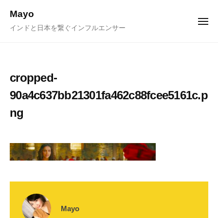
ュ
コ
ー
Mayo
ン
メ
インドと日本を繋ぐインフルエンサー
ニ
テ
ュ
ー
ン
ツ
へ
cropped-
ス
90a4c637bb21301fa462c88fcee5161c.p
キ
ng
ッ
プ
Mayo