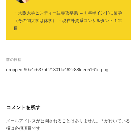
・大阪大学ヒンディー語専攻卒業 →１年半インドに留学
（その間大学は休学） ・現在外資系コンサルタント１年
目
投
前の投稿
稿
cropped-90a4c637bb21301fa462c88fcee5161c.png
ナ
ビ
ゲ
ー
コメントを残す
シ
ョ
メールアドレスが公開されることはありません。
*
が付いている
ン
欄は必須項目です