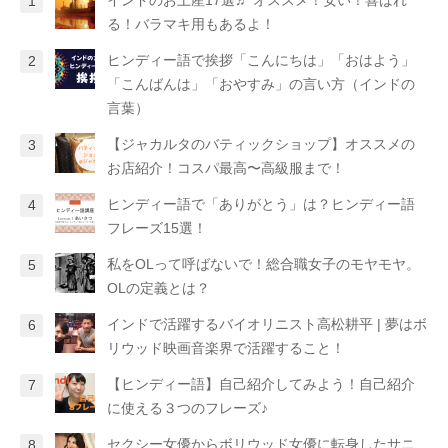
インドのお土産17選♬ オススメ！安い！喜ばれ
る！バラマキ用もあるよ！
ヒンディー語で挨拶「こんにちは」「おはよう」
「こんばんは」「おやすみ」の言い方（インドの
言葉）
【ジャカルタのバティックショップ】オススメの
お店紹介！コスパ最高〜高級服まで！
ヒンディー語で「ありがとう」は？ヒンディー語
フレーズ15選！
私をOLって呼ばないで！総合職女子のモヤモヤ。
OLの定義とは？
インドで活躍するバイオリニスト高松耕平 | 夢はボ
リウッド映画音楽界で活躍すること！
【ヒンディー語】自己紹介してみよう！自己紹介
に使える３つのフレーズ♪
セクシー女優からボリウッド女優に転身したサニ