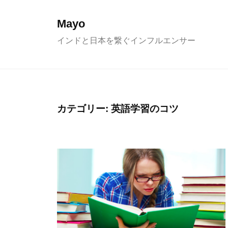
コ
ン
Mayo
テ
インドと日本を繋ぐインフルエンサー
ン
ツ
へ
ス
カテゴリー:
英語学習のコツ
キ
ッ
プ