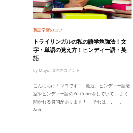
英語学習のコツ
トライリンガルの私の語学勉強法！文
字・単語の覚え方！ヒンディー語・英
語
2
by
Mayo
/
0件のコメント
0
こんにちは！マヨです！ 最近、ヒンディー語教
1
8
室やヒンディー語のYouTuberをしていて、 よく
年
聞かれる質問があります！ それは、、、、
7
&nb...
月
3
日