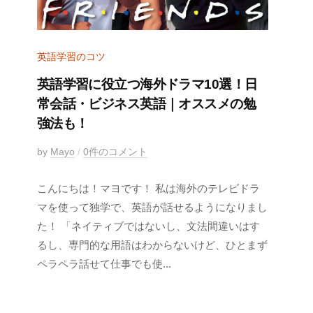
英語学習のコツ
英語学習に役立つ海外ドラマ10選！日
常会話・ビジネス英語｜オススメの勉
強法も！
2
by
Mayo
/
0件のコメント
0
こんにちは！マヨです！ 私は海外のテレビドラ
1
8
マを使って独学で、英語が話せるようになりまし
年
た！ 「ネイティブではないし、文法間違いはす
6
るし、専門的な用語はわからないけど、ひとまず
月
ペラペラ話せて仕事でも使...
5
日