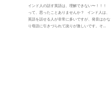
インド人の話す英語は、理解できない〜！！！
1
8
って、思ったことありませんか？ インド人は、
年
英語を話せる人が非常に多いですが、発音はかな
5
り母語に引きづられて訛りが激しいです。そ...
月
1
9
日