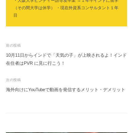
・大阪大学ヒンディー語専攻卒業 →１年半インドに留学
（その間大学は休学） ・現在外資系コンサルタント１年
目
投
前の投稿
稿
10月11日からインドで「天気の子」が上映されるよ！インド
ナ
在住者はPVR に見に行こう！
ビ
ゲ
次の投稿
ー
海外向けにYouTubeで動画を発信するメリット・デメリット
シ
ョ
ン