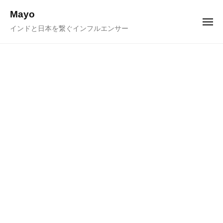
ュ
コ
ー
Mayo
ン
メ
インドと日本を繋ぐインフルエンサー
ニ
テ
ュ
ー
ン
ツ
へ
ス
キ
ッ
プ