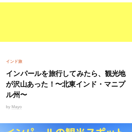
インド旅
インパールを旅行してみたら、観光地
が沢山あった！〜北東インド・マニプ
ル州〜
2
by
Mayo
0
1
9