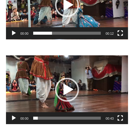
ー
ヤ
ー
00:00
00:12
動
画
プ
レ
ー
ヤ
ー
00:00
00:43