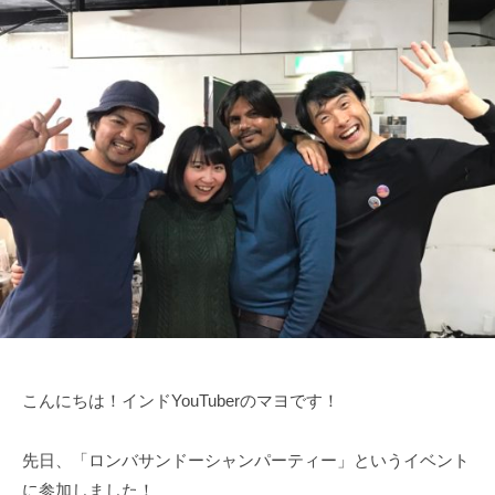
年
1
1
月
2
6
日
こんにちは！インドYouTuberのマヨです！
先日、「ロンバサンドーシャンパーティー」というイベント
に参加しました！