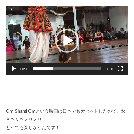
動
画
プ
レ
ー
ヤ
ー
00:00
00:11
Om Shanti Omという映画は日本でも大ヒットしたので、お
客さんもノリノリ！
とっても楽しかったです！