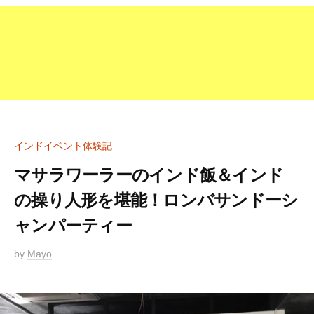
インドイベント体験記
マサラワーラーのインド飯＆インド
の操り人形を堪能！ロンバサンドーシ
ャンパーティー
2
by
Mayo
0
1
8