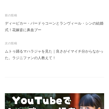
投
前の投稿
稿
ディーピカー・パードゥコーンとランヴィール・シンの結婚
ナ
式！花嫁姿に鼻血ブー
ビ
ゲ
次の投稿
ー
ムトゥ踊るマハラジャを見た｜良さがイマイチ分からなかっ
シ
た。ラジニファンの人教えて！
ョ
ン