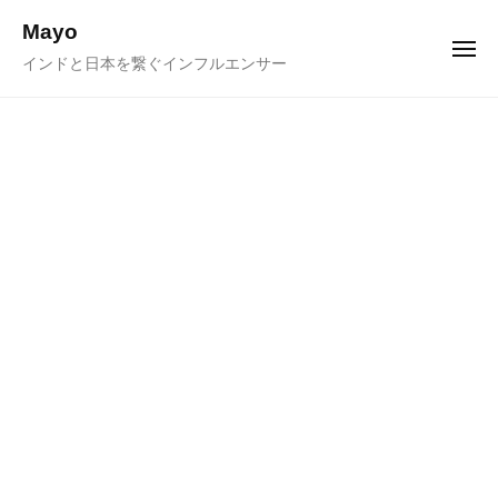
ュ
コ
ー
Mayo
ン
メ
インドと日本を繋ぐインフルエンサー
ニ
テ
ュ
ー
ン
ツ
へ
ス
キ
ッ
プ