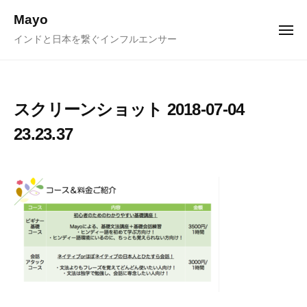
ュ
コ
ー
Mayo
ン
メ
インドと日本を繋ぐインフルエンサー
ニ
テ
ュ
ー
ン
ツ
へ
スクリーンショット 2018-07-04
ス
23.23.37
キ
ッ
プ