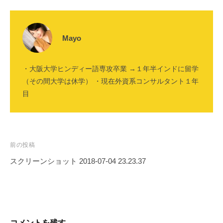
Mayo
・大阪大学ヒンディー語専攻卒業 →１年半インドに留学
（その間大学は休学） ・現在外資系コンサルタント１年
目
投
前の投稿
稿
スクリーンショット 2018-07-04 23.23.37
ナ
ビ
ゲ
ー
コメントを残す