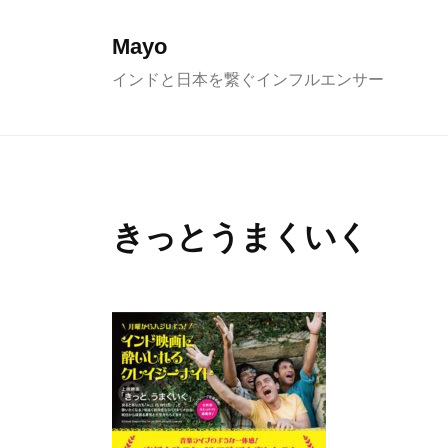
コ
ン
Mayo
テ
インドと日本を繋ぐインフルエンサー
ン
ツ
へ
ス
キ
きっとうまくいく
ッ
プ