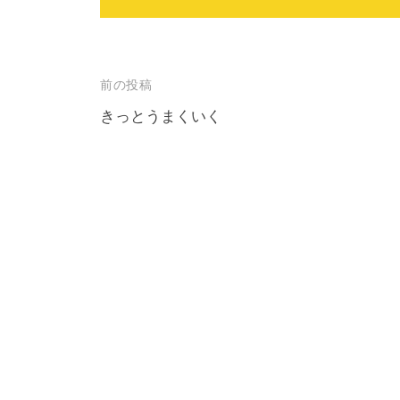
投
前の投稿
稿
きっとうまくいく
ナ
ビ
ゲ
ー
シ
ョ
ン